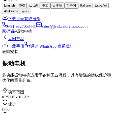
English
हिन्दी
العربية
中文
日本語
한국어
Italiano
Español
Afrikaans
தமிழ்
下载目录
获取报价
+91-9327053441
sales@jkvibratorymotor.com
家
/
产品
/
振动电机
返回产品
下载手册
通过 WhatsApp 联系我们
底脚安装
振动电机
多功能振动电机适用于各种工业流程，具有增强的接线保护和
优化的重量分布。
功率范围
0.25 HP - 10 HP
保护
IP65