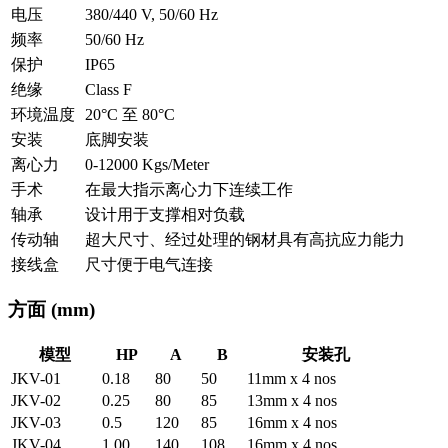
电压
380/440 V, 50/60 Hz
频率
50/60 Hz
保护
IP65
绝缘
Class F
环境温度
20°C 至 80°C
安装
底脚安装
离心力
0-12000 Kgs/Meter
手术
在最大指示离心力下连续工作
轴承
设计用于支撑相对负载
传动轴
超大尺寸、经过处理的钢材具有高抗应力能力
接线盒
尺寸便于电气连接
方面
(mm)
模型
HP
A
B
安装孔
JKV-01
0.18
80
50
11mm x 4 nos
JKV-02
0.25
80
85
13mm x 4 nos
JKV-03
0.5
120
85
16mm x 4 nos
JKV-04
1.00
140
108
16mm x 4 nos