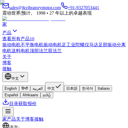
sales@jkvibratorymotor.com
+91-9327053441
震动世界
|
预计。 1998 • 27 年以上的卓越表现
家
产品
查看所有产品
10
振动电机
不平衡电机
振动电机
足工业
陀螺仪马达
足部振动
分离
电机
送料电机
顶部法兰
双法兰
关于
博客
接触
中文
English
हिन्दी
العربية
中文
日本語
한국어
Italiano
Español
Afrikaans
தமிழ்
目录
获取报价
家
产品
关于
博客
接触
语言
: