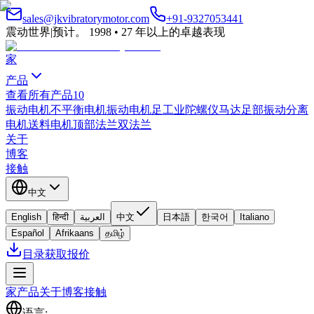
sales@jkvibratorymotor.com
+91-9327053441
震动世界
|
预计。 1998 • 27 年以上的卓越表现
家
产品
查看所有产品
10
振动电机
不平衡电机
振动电机
足工业
陀螺仪马达
足部振动
分离
电机
送料电机
顶部法兰
双法兰
关于
博客
接触
中文
English
हिन्दी
العربية
中文
日本語
한국어
Italiano
Español
Afrikaans
தமிழ்
目录
获取报价
家
产品
关于
博客
接触
语言
: