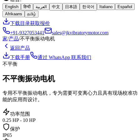
English
हिन्दी
العربية
中文
日本語
한국어
Italiano
Español
Afrikaans
தமிழ்
下载目录
获取报价
+91-9327053441
sales@jkvibratorymotor.com
家
/
产品
/
不平衡振动电机
返回产品
下载手册
通过 WhatsApp 联系我们
不平衡
不平衡振动电机
专用不平衡振动电机，专为需要可变离心力且具有现场校准功
能的应用而设计。
功率范围
0.25 HP - 10 HP
保护
IP65