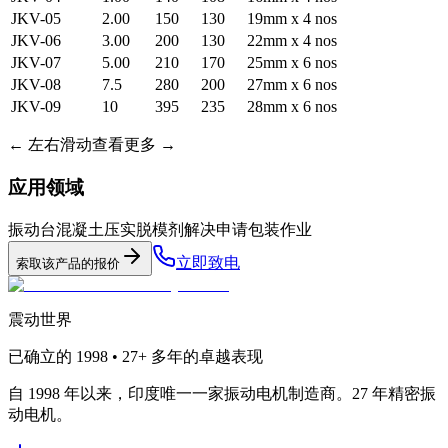
JKV-05
2.00
150
130
19mm x 4 nos
JKV-06
3.00
200
130
22mm x 4 nos
JKV-07
5.00
210
170
25mm x 6 nos
JKV-08
7.5
280
200
27mm x 6 nos
JKV-09
10
395
235
28mm x 6 nos
←
左右滑动查看更多
→
应用领域
振动台
混凝土压实
脱模剂
解决申请
包装作业
立即致电
索取该产品的报价
震动世界
已确立的
1998 • 27+
多年的卓越表现
自 1998 年以来，印度唯一一家振动电机制造商。27 年精密振
动电机。