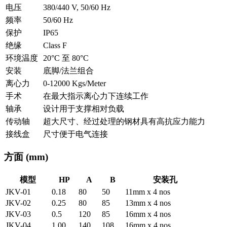
电压
380/440 V, 50/60 Hz
频率
50/60 Hz
保护
IP65
绝缘
Class F
环境温度
20°C 至 80°C
安装
底脚/法兰组合
离心力
0-12000 Kgs/Meter
手术
在最大指示离心力下连续工作
轴承
设计用于支撑相对负载
传动轴
超大尺寸、经过处理的钢材具有高抗应力能力
接线盒
尺寸便于电气连接
方面
(mm)
模型
HP
A
B
安装孔
JKV-01
0.18
80
50
11mm x 4 nos
JKV-02
0.25
80
85
13mm x 4 nos
JKV-03
0.5
120
85
16mm x 4 nos
JKV-04
1.00
140
108
16mm x 4 nos