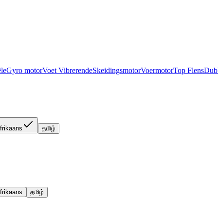
ële
Gyro motor
Voet Vibrerende
Skeidingsmotor
Voermotor
Top Flens
Dubb
frikaans
தமிழ்
frikaans
தமிழ்