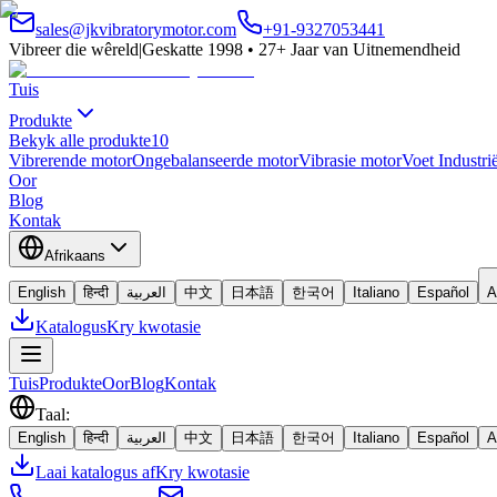
sales@jkvibratorymotor.com
+91-9327053441
Vibreer die wêreld
|
Geskatte 1998 • 27+ Jaar van Uitnemendheid
Tuis
Produkte
Bekyk alle produkte
10
Vibrerende motor
Ongebalanseerde motor
Vibrasie motor
Voet Industri
Oor
Blog
Kontak
Afrikaans
English
हिन्दी
العربية
中文
日本語
한국어
Italiano
Español
A
Katalogus
Kry kwotasie
Tuis
Produkte
Oor
Blog
Kontak
Taal
:
English
हिन्दी
العربية
中文
日本語
한국어
Italiano
Español
A
Laai katalogus af
Kry kwotasie