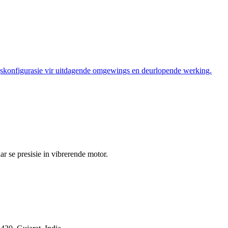
gskonfigurasie vir uitdagende omgewings en deurlopende werking.
ar se presisie in vibrerende motor.