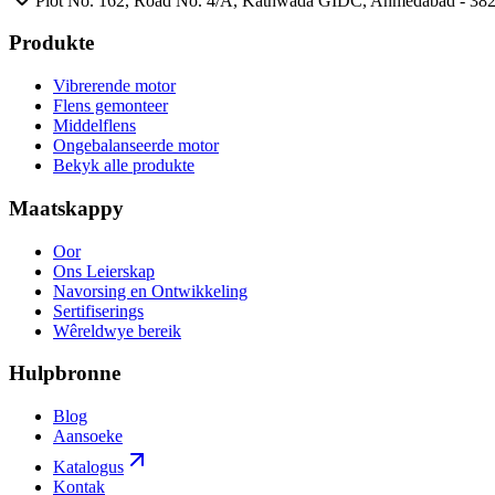
Plot No. 162, Road No. 4/A, Kathwada GIDC, Ahmedabad - 3824
Produkte
Vibrerende motor
Flens gemonteer
Middelflens
Ongebalanseerde motor
Bekyk alle produkte
Maatskappy
Oor
Ons Leierskap
Navorsing en Ontwikkeling
Sertifiserings
Wêreldwye bereik
Hulpbronne
Blog
Aansoeke
Katalogus
Kontak