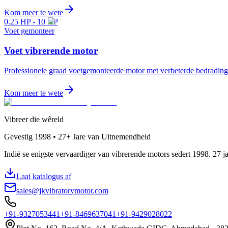
Kom meer te wete
0.25 HP - 10 HP
Voet gemonteer
Voet vibrerende motor
Professionele graad voetgemonteerde motor met verbeterde bedradin
Kom meer te wete
Vibreer die wêreld
Gevestig
1998 • 27+
Jare van Uitnemendheid
Indië se enigste vervaardiger van vibrerende motors sedert 1998. 27 ja
Laai katalogus af
sales@jkvibratorymotor.com
+91-9327053441
+91-8469637041
+91-9429028022