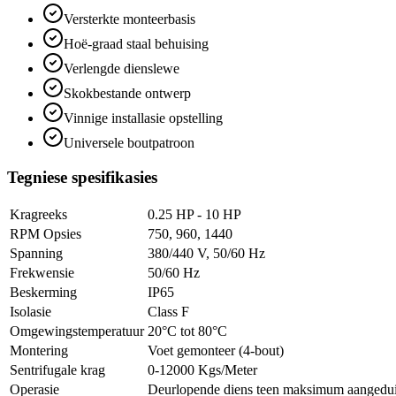
Versterkte monteerbasis
Hoë-graad staal behuising
Verlengde dienslewe
Skokbestande ontwerp
Vinnige installasie opstelling
Universele boutpatroon
Tegniese spesifikasies
Kragreeks
0.25 HP - 10 HP
RPM Opsies
750, 960, 1440
Spanning
380/440 V, 50/60 Hz
Frekwensie
50/60 Hz
Beskerming
IP65
Isolasie
Class F
Omgewingstemperatuur
20°C tot 80°C
Montering
Voet gemonteer (4-bout)
Sentrifugale krag
0-12000 Kgs/Meter
Operasie
Deurlopende diens teen maksimum aangeduid