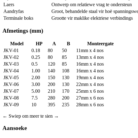
Laers
Ontwerp om relatiewe vrag te ondersteun
Aandryfas
Groot, behandelde staal vir hoë spanningsw
Terminale boks
Grootte vir maklike elektriese verbindings
Afmetings
(mm)
Model
HP
A
B
Monteergate
JKV-01
0.18
80
50
11mm x 4 nos
JKV-02
0.25
80
85
13mm x 4 nos
JKV-03
0.5
120
85
16mm x 4 nos
JKV-04
1.00
140
108
16mm x 4 nos
JKV-05
2.00
150
130
19mm x 4 nos
JKV-06
3.00
200
130
22mm x 4 nos
JKV-07
5.00
210
170
25mm x 6 nos
JKV-08
7.5
280
200
27mm x 6 nos
JKV-09
10
395
235
28mm x 6 nos
←
Swiep om meer te sien
→
Aansoeke