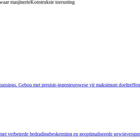
waar masjinerie
Konstruksie toerusting
oepassings. Gebou met presisie-ingenieurswese vir maksimum doeltreffe
e met verbeterde bedradingbeskerming en geoptimaliseerde gewigverspre