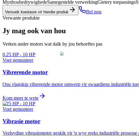
Mynboubedrywighede
Samegestelde verwerking
Gietery toepassings
S
Bel nou
Versoek kwotasie vir hierdie produk
Verwante produkte
Jy mag ook van hou
Verken ander motors wat dalk by jou behoeftes pas
0.25 HP - 10 HP
Voet gemonteer
Vibrerende motor
Ons vlagskip vibrerende motor ontwerp vir swaardiens industriële t
Kom meer te wete
0.25 HP - 10 HP
Voet gemonteer
Vibrasie motor
Veelsydige vibrasiemotor geskik vir 'n wye reeks industriële prosess