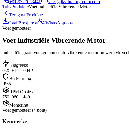
+91-9327053441
sales@jkvibratorymotor.com
Tuis
/
Produkte
/
Voet Industriële Vibrerende Motor
Terug na Produkte
Laai Brosjure af
WhatsApp ons
Voet gemonteer
Voet Industriële Vibrerende Motor
Industriële graad voet-gemonteerde vibrerende motor ontwerp vir vee
Kragreeks
0.25 HP - 10 HP
Beskerming
IP65
RPM Opsies
750, 960, 1440
Montering
Voet gemonteer (4-bout)
Kenmerke