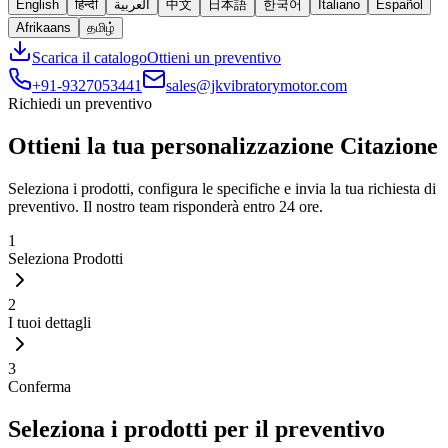
English
हिन्दी
العربية
中文
日本語
한국어
Italiano
Español
Afrikaans
தமிழ்
Scarica il catalogo
Ottieni un preventivo
+91-9327053441
sales@jkvibratorymotor.com
Richiedi un preventivo
Ottieni la tua personalizzazione
Citazione
Seleziona i prodotti, configura le specifiche e invia la tua richiesta di
preventivo. Il nostro team risponderà entro 24 ore.
1
Seleziona Prodotti
2
I tuoi dettagli
3
Conferma
Seleziona i prodotti per il preventivo