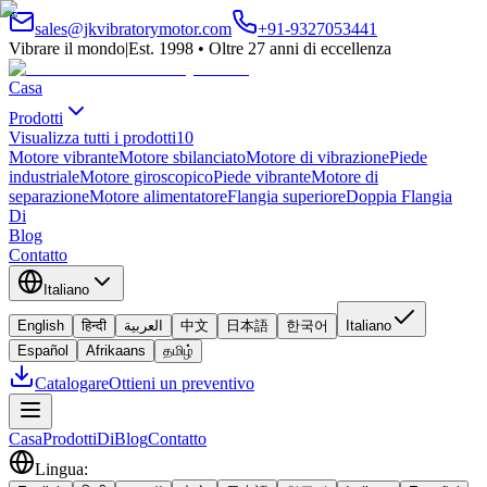
sales@jkvibratorymotor.com
+91-9327053441
Vibrare il mondo
|
Est. 1998 • Oltre 27 anni di eccellenza
Casa
Prodotti
Visualizza tutti i prodotti
10
Motore vibrante
Motore sbilanciato
Motore di vibrazione
Piede
industriale
Motore giroscopico
Piede vibrante
Motore di
separazione
Motore alimentatore
Flangia superiore
Doppia Flangia
Di
Blog
Contatto
Italiano
English
हिन्दी
العربية
中文
日本語
한국어
Italiano
Español
Afrikaans
தமிழ்
Catalogare
Ottieni un preventivo
Casa
Prodotti
Di
Blog
Contatto
Lingua
: