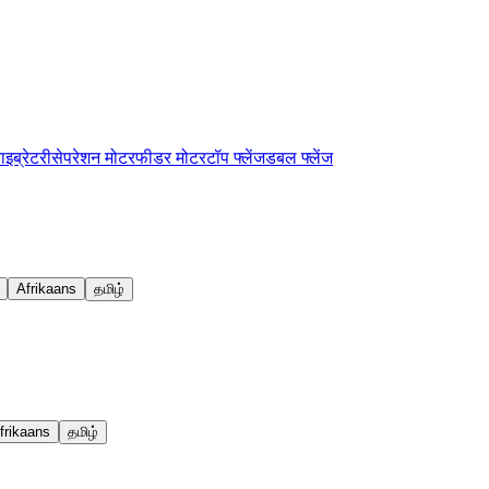
ाइब्रेटरी
सेपरेशन मोटर
फीडर मोटर
टॉप फ्लेंज
डबल फ्लेंज
Afrikaans
தமிழ்
frikaans
தமிழ்