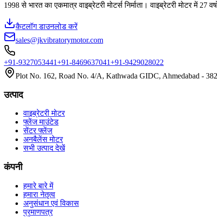
1998 से भारत का एकमात्र वाइब्रेटरी मोटर्स निर्माता। वाइब्रेटरी मोटर में 27 व
कैटलॉग डाउनलोड करें
sales@jkvibratorymotor.com
+91-9327053441
+91-8469637041
+91-9429028022
Plot No. 162, Road No. 4/A, Kathwada GIDC, Ahmedabad - 3824
उत्पाद
वाइब्रेटरी मोटर
फ्लेंज माउंटेड
सेंटर फ्लेंज
अनबैलेंस मोटर
सभी उत्पाद देखें
कंपनी
हमारे बारे में
हमारा नेतृत्व
अनुसंधान एवं विकास
प्रमाणपत्र