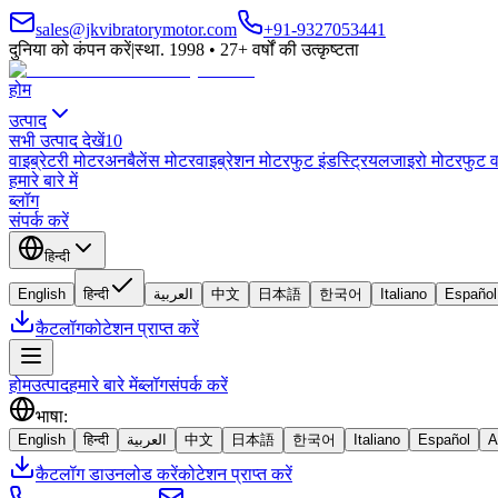
sales@jkvibratorymotor.com
+91-9327053441
दुनिया को कंपन करें
|
स्था. 1998 • 27+ वर्षों की उत्कृष्टता
होम
उत्पाद
सभी उत्पाद देखें
10
वाइब्रेटरी मोटर
अनबैलेंस मोटर
वाइब्रेशन मोटर
फुट इंडस्ट्रियल
जाइरो मोटर
फुट व
हमारे बारे में
ब्लॉग
संपर्क करें
हिन्दी
English
हिन्दी
العربية
中文
日本語
한국어
Italiano
Español
कैटलॉग
कोटेशन प्राप्त करें
होम
उत्पाद
हमारे बारे में
ब्लॉग
संपर्क करें
भाषा
:
English
हिन्दी
العربية
中文
日本語
한국어
Italiano
Español
A
कैटलॉग डाउनलोड करें
कोटेशन प्राप्त करें