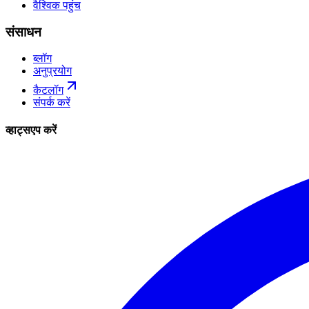
वैश्विक पहुंच
संसाधन
ब्लॉग
अनुप्रयोग
कैटलॉग
संपर्क करें
व्हाट्सएप करें