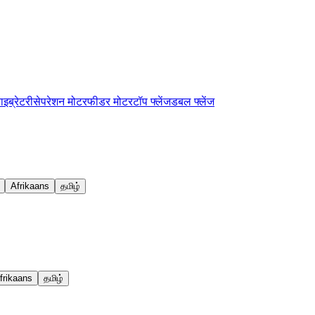
ाइब्रेटरी
सेपरेशन मोटर
फीडर मोटर
टॉप फ्लेंज
डबल फ्लेंज
Afrikaans
தமிழ்
frikaans
தமிழ்