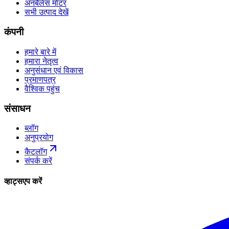
अनबैलेंस मोटर
सभी उत्पाद देखें
कंपनी
हमारे बारे में
हमारा नेतृत्व
अनुसंधान एवं विकास
प्रमाणपत्र
वैश्विक पहुंच
संसाधन
ब्लॉग
अनुप्रयोग
कैटलॉग
संपर्क करें
व्हाट्सएप करें