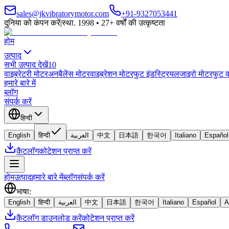
sales@jkvibratorymotor.com
+91-9327053441
दुनिया को कंपन करें
|
स्था. 1998 • 27+ वर्षों की उत्कृष्टता
होम
उत्पाद
सभी उत्पाद देखें
10
वाइब्रेटरी मोटर
अनबैलेंस मोटर
वाइब्रेशन मोटर
फुट इंडस्ट्रियल
जाइरो मोटर
फुट व
हमारे बारे में
ब्लॉग
संपर्क करें
हिन्दी
English
हिन्दी
العربية
中文
日本語
한국어
Italiano
Español
कैटलॉग
कोटेशन प्राप्त करें
होम
उत्पाद
हमारे बारे में
ब्लॉग
संपर्क करें
भाषा
:
English
हिन्दी
العربية
中文
日本語
한국어
Italiano
Español
A
कैटलॉग डाउनलोड करें
कोटेशन प्राप्त करें