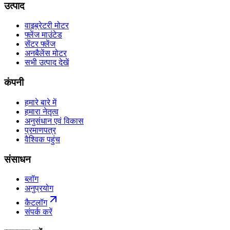
उत्पाद
वाइब्रेटरी मोटर
फ्लेंज माउंटेड
सेंटर फ्लेंज
अनबैलेंस मोटर
सभी उत्पाद देखें
कंपनी
हमारे बारे में
हमारा नेतृत्व
अनुसंधान एवं विकास
प्रमाणपत्र
वैश्विक पहुंच
संसाधन
ब्लॉग
अनुप्रयोग
कैटलॉग
संपर्क करें