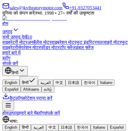
sales@jkvibratorymotor.com
+91-9327053441
दुनिया को कंपन करें
|
स्था. 1998 • 27+ वर्षों की उत्कृष्टता
होम
उत्पाद
सभी उत्पाद देखें
10
वाइब्रेटरी मोटर
अनबैलेंस मोटर
वाइब्रेशन मोटर
फुट इंडस्ट्रियल
जाइरो मोटर
फुट
वाइब्रेटरी
सेपरेशन मोटर
फीडर मोटर
टॉप फ्लेंज
डबल फ्लेंज
हमारे बारे में
ब्लॉग
संपर्क करें
हिन्दी
English
हिन्दी
العربية
中文
日本語
한국어
Italiano
Español
Afrikaans
தமிழ்
कैटलॉग
कोटेशन प्राप्त करें
होम
उत्पाद
हमारे बारे में
ब्लॉग
संपर्क करें
भाषा
:
English
हिन्दी
العربية
中文
日本語
한국어
Italiano
Español