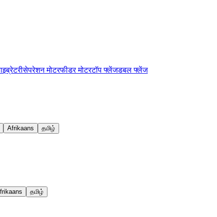
ाइब्रेटरी
सेपरेशन मोटर
फीडर मोटर
टॉप फ्लेंज
डबल फ्लेंज
Afrikaans
தமிழ்
frikaans
தமிழ்