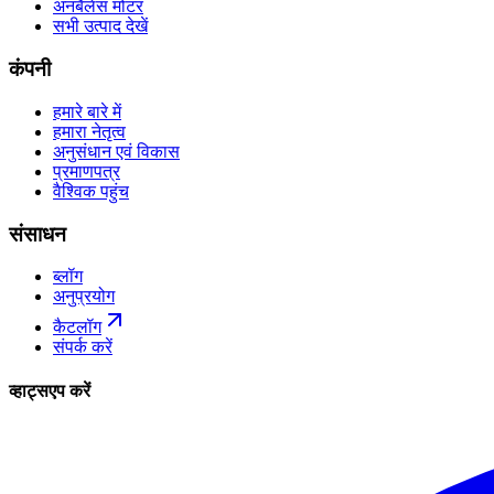
अनबैलेंस मोटर
सभी उत्पाद देखें
कंपनी
हमारे बारे में
हमारा नेतृत्व
अनुसंधान एवं विकास
प्रमाणपत्र
वैश्विक पहुंच
संसाधन
ब्लॉग
अनुप्रयोग
कैटलॉग
संपर्क करें
व्हाट्सएप करें