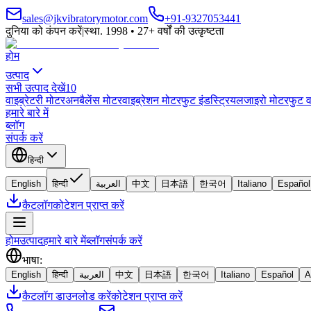
sales@jkvibratorymotor.com
+91-9327053441
दुनिया को कंपन करें
|
स्था. 1998 • 27+ वर्षों की उत्कृष्टता
होम
उत्पाद
सभी उत्पाद देखें
10
वाइब्रेटरी मोटर
अनबैलेंस मोटर
वाइब्रेशन मोटर
फुट इंडस्ट्रियल
जाइरो मोटर
फुट व
हमारे बारे में
ब्लॉग
संपर्क करें
हिन्दी
English
हिन्दी
العربية
中文
日本語
한국어
Italiano
Español
कैटलॉग
कोटेशन प्राप्त करें
होम
उत्पाद
हमारे बारे में
ब्लॉग
संपर्क करें
भाषा
:
English
हिन्दी
العربية
中文
日本語
한국어
Italiano
Español
A
कैटलॉग डाउनलोड करें
कोटेशन प्राप्त करें