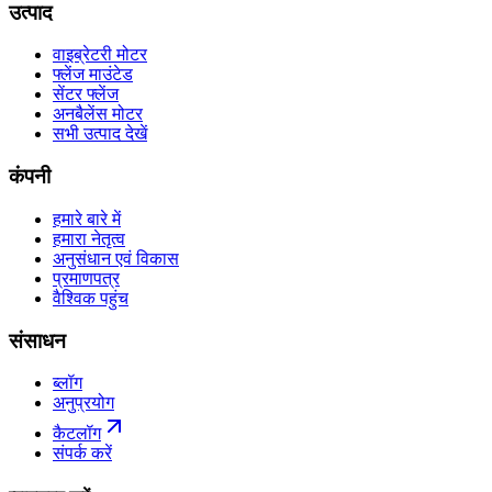
उत्पाद
वाइब्रेटरी मोटर
फ्लेंज माउंटेड
सेंटर फ्लेंज
अनबैलेंस मोटर
सभी उत्पाद देखें
कंपनी
हमारे बारे में
हमारा नेतृत्व
अनुसंधान एवं विकास
प्रमाणपत्र
वैश्विक पहुंच
संसाधन
ब्लॉग
अनुप्रयोग
कैटलॉग
संपर्क करें