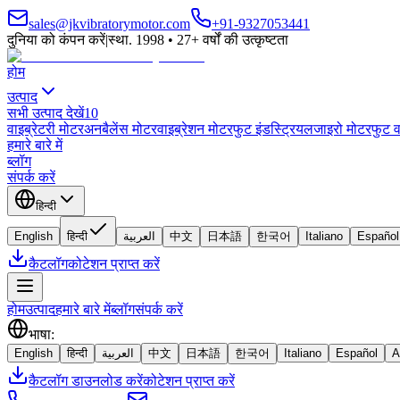
sales@jkvibratorymotor.com
+91-9327053441
दुनिया को कंपन करें
|
स्था. 1998 • 27+ वर्षों की उत्कृष्टता
होम
उत्पाद
सभी उत्पाद देखें
10
वाइब्रेटरी मोटर
अनबैलेंस मोटर
वाइब्रेशन मोटर
फुट इंडस्ट्रियल
जाइरो मोटर
फुट व
हमारे बारे में
ब्लॉग
संपर्क करें
हिन्दी
English
हिन्दी
العربية
中文
日本語
한국어
Italiano
Español
कैटलॉग
कोटेशन प्राप्त करें
होम
उत्पाद
हमारे बारे में
ब्लॉग
संपर्क करें
भाषा
:
English
हिन्दी
العربية
中文
日本語
한국어
Italiano
Español
A
कैटलॉग डाउनलोड करें
कोटेशन प्राप्त करें