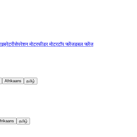
ाइब्रेटरी
सेपरेशन मोटर
फीडर मोटर
टॉप फ्लेंज
डबल फ्लेंज
Afrikaans
தமிழ்
frikaans
தமிழ்