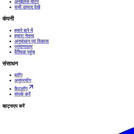
अनबैलेंस मोटर
सभी उत्पाद देखें
कंपनी
हमारे बारे में
हमारा नेतृत्व
अनुसंधान एवं विकास
प्रमाणपत्र
वैश्विक पहुंच
संसाधन
ब्लॉग
अनुप्रयोग
कैटलॉग
संपर्क करें
व्हाट्सएप करें