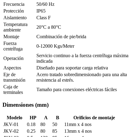
Frecuencia
50/60 Hz
Protección
IP65
Aislamiento
Class F
Temperatura
20°C a 80°C
ambiente
Montaje
Combinación de pie/brida
Fuerza
0-12000 Kgs/Meter
centrífuga
Servicio continuo a la fuerza centrífuga máxima
Operación
indicada
Aspectos
Diseñado para soportar carga relativa
Eje de
Acero tratado sobredimensionado para una alta
transmisión
resistencia al estrés.
Caja de
Tamaño para conexiones eléctricas fáciles
terminales
Dimensiones
(mm)
Modelo
HP
A
B
Orificios de montaje
JKV-01
0.18
80
50
11mm x 4 nos
JKV-02
0.25
80
85
13mm x 4 nos