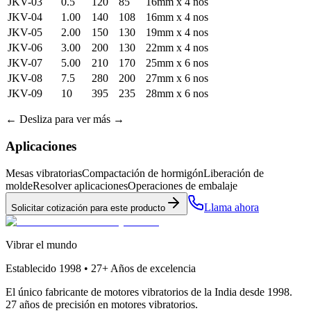
JKV-03
0.5
120
85
16mm x 4 nos
JKV-04
1.00
140
108
16mm x 4 nos
JKV-05
2.00
150
130
19mm x 4 nos
JKV-06
3.00
200
130
22mm x 4 nos
JKV-07
5.00
210
170
25mm x 6 nos
JKV-08
7.5
280
200
27mm x 6 nos
JKV-09
10
395
235
28mm x 6 nos
←
Desliza para ver más
→
Aplicaciones
Mesas vibratorias
Compactación de hormigón
Liberación de
molde
Resolver aplicaciones
Operaciones de embalaje
Llama ahora
Solicitar cotización para este producto
Vibrar el mundo
Establecido
1998 • 27+
Años de excelencia
El único fabricante de motores vibratorios de la India desde 1998.
27 años de precisión en motores vibratorios.