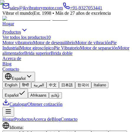
sales@jkvibratorymotor.com
+91-9327053441
Vibrar el mundo
|
Est. 1998 • Más de 27 años de excelencia
Hogar
Productos
Ver todos los productos
10
Motor vibratorio
Motor de desequilibrio
Motor de vibración
Pie
Industrial
Motor giroscópico
Pie Vibratorio
Motor de separación
Motor
alimentador
Brida superior
Brida doble
Acerca de
Blog
Contacto
Español
English
हिन्दी
العربية
中文
日本語
한국어
Italiano
Español
Afrikaans
தமிழ்
Catalogar
Obtener cotización
Hogar
Productos
Acerca de
Blog
Contacto
Idioma
: