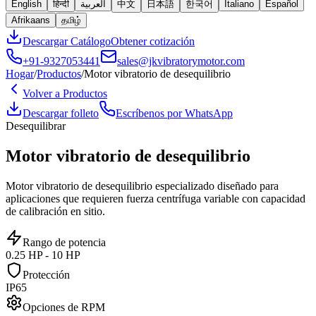
English
हिन्दी
العربية
中文
日本語
한국어
Italiano
Español
Afrikaans
தமிழ்
Descargar Catálogo
Obtener cotización
+91-9327053441
sales@jkvibratorymotor.com
Hogar
/
Productos
/
Motor vibratorio de desequilibrio
Volver a Productos
Descargar folleto
Escríbenos por WhatsApp
Desequilibrar
Motor vibratorio de desequilibrio
Motor vibratorio de desequilibrio especializado diseñado para
aplicaciones que requieren fuerza centrífuga variable con capacidad
de calibración en sitio.
Rango de potencia
0.25 HP - 10 HP
Protección
IP65
Opciones de RPM