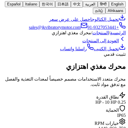
English
हिन्दी
العربية
中文
日本語
한국어
Italiano
Español
தமிழ்
Afrikaans
تحميل الكتالوج
احصل على عرض سعر
sales@jkvibratorymotor.com
+91-9327053441
الرئيسية
/
المنتجات
/
محرك مغذي اهتزازي
العودة إلى المنتجات
تحميل الكتيب
راسلنا واتساب
تثبيت قدمي
محرك مغذي اهتزازي
محرك متعدد الاستخدامات مصمم خصيصاً لمعدات التغذية والفصل
مع تدفق مواد ثابت.
نطاق القدرة
0.25 HP - 10 HP
الحماية
IP65
خيارات RPM