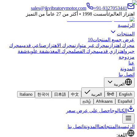
sales@jkvibratorymotor.com
+91-9327053441
اهتزاز العالم
|
تأسست 1998 • أكثر من 27 عاماً من التميز
الرئيسية
المنتجات
عرض جميع المنتجات
10
محرك اهتزازي
محرك غير متوازن
محرك الاهتزاز
صناعي قدمي
محرك
جيرو
اهتزازي قدمي
محرك الفصل
محرك المغذي
شفة علوية
شفة
مزدوجة
عنا
المدونة
اتصل بنا
العربية
English
हिन्दी
العربية
中文
日本語
한국어
Italiano
தமிழ்
Afrikaans
Español
الكتالوج
احصل على عرض سعر
الرئيسية
المنتجات
عنا
المدونة
اتصل بنا
اللغة
: