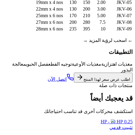
19mm x 4 nos
130
150
2.00
JKV-05
22mm x 4 nos
130
200
3.00
JKV-06
25mm x 6 nos
170
210
5.00
JKV-07
27mm x 6 nos
200
280
7.5
JKV-08
28mm x 6 nos
235
395
10
JKV-09
←
اسحب لرؤية المزيد
→
التطبيقات
مغذيات اهتزازية
مغذيات الأوعية
توجيه القطع
فصل الحبوب
معالجة
البذور
اتصل الآن
اطلب عرض سعر لهذا المنتج
منتجات ذات صلة
قد يعجبك أيضاً
استكشف محركات أخرى قد تناسب احتياجاتك
0.25 HP - 10 HP
تثبيت قدمي