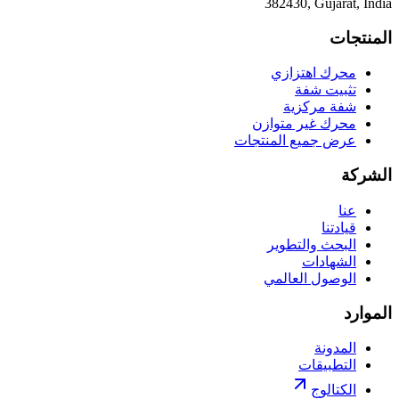
382430, Gujarat, India
المنتجات
محرك اهتزازي
تثبيت شفة
شفة مركزية
محرك غير متوازن
عرض جميع المنتجات
الشركة
عنا
قيادتنا
البحث والتطوير
الشهادات
الوصول العالمي
الموارد
المدونة
التطبيقات
الكتالوج