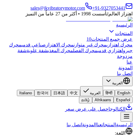
sales@jkvibratorymotor.com
+91-9327053441
اهتزاز العالم
|
تأسست 1998 • أكثر من 27 عاماً من التميز
الرئيسية
المنتجات
عرض جميع المنتجات
10
محرك اهتزازي
محرك غير متوازن
محرك الاهتزاز
صناعي قدمي
محرك
جيرو
اهتزازي قدمي
محرك الفصل
محرك المغذي
شفة علوية
شفة
مزدوجة
عنا
المدونة
اتصل بنا
العربية
English
हिन्दी
العربية
中文
日本語
한국어
Italiano
தமிழ்
Afrikaans
Español
الكتالوج
احصل على عرض سعر
الرئيسية
المنتجات
عنا
المدونة
اتصل بنا
اللغة
: