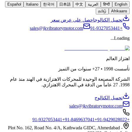
English
हिन्दी
العربية
中文
日本語
한국어
Italiano
Español
தமிழ்
Afrikaans
تحميل الكتالوج
احصل على عرض سعر
sales@jkvibratorymotor.com
+91-9327053441
Loading...
اهتزاز العالم
تأسست
1998 • 27+
سنوات من التميز
الشركة المصنعة الوحيدة للمحركات الاهتزازية في الهند منذ عام
1998. 27 عاماً من الدقة في المحرك الاهتزازي.
تحميل الكتالوج
sales@jkvibratorymotor.com
+91-8469637041
+91-9429028022
+91-9327053441
Plot No. 162, Road No. 4/A, Kathwada GIDC, Ahmedabad -