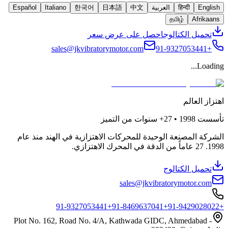
English
हिन्दी
العربية
中文
日本語
한국어
Italiano
Español
தமிழ்
Afrikaans
تحميل الكتالوج
احصل على عرض سعر
sales@jkvibratorymotor.com
+91-9327053441
Loading...
اهتزاز العالم
تأسست
1998 • 27+
سنوات من التميز
الشركة المصنعة الوحيدة للمحركات الاهتزازية في الهند منذ عام
1998. 27 عاماً من الدقة في المحرك الاهتزازي.
تحميل الكتالوج
sales@jkvibratorymotor.com
+91-8469637041
+91-9429028022
+91-9327053441
Plot No. 162, Road No. 4/A, Kathwada GIDC, Ahmedabad -