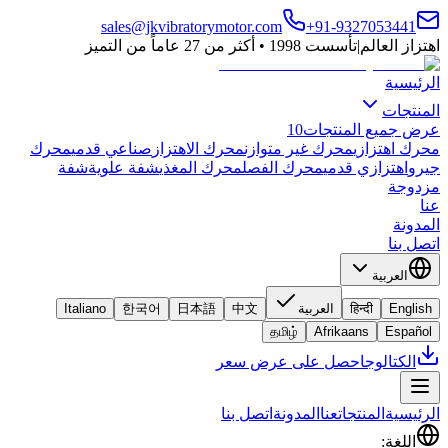
sales@jkvibratorymotor.com
+91-9327053441
اهتزاز العالم
|
تأسست 1998 • أكثر من 27 عاماً من التميز
الرئيسية
المنتجات
عرض جميع المنتجات
10
محرك اهتزازي
محرك غير متوازن
محرك الاهتزاز
صناعي قدمي
محرك
جيرو
اهتزازي قدمي
محرك الفصل
محرك المغذي
شفة علوية
شفة
مزدوجة
عنا
المدونة
اتصل بنا
العربية
English
हिन्दी
العربية
中文
日本語
한국어
Italiano
தமிழ்
Afrikaans
Español
الكتالوج
احصل على عرض سعر
الرئيسية
المنتجات
عنا
المدونة
اتصل بنا
اللغة
: