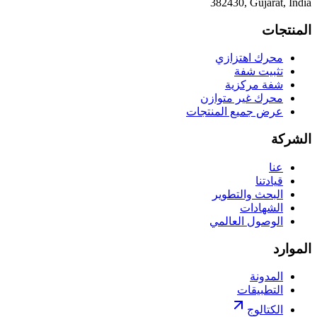
382430, Gujarat, India
المنتجات
محرك اهتزازي
تثبيت شفة
شفة مركزية
محرك غير متوازن
عرض جميع المنتجات
الشركة
عنا
قيادتنا
البحث والتطوير
الشهادات
الوصول العالمي
الموارد
المدونة
التطبيقات
الكتالوج